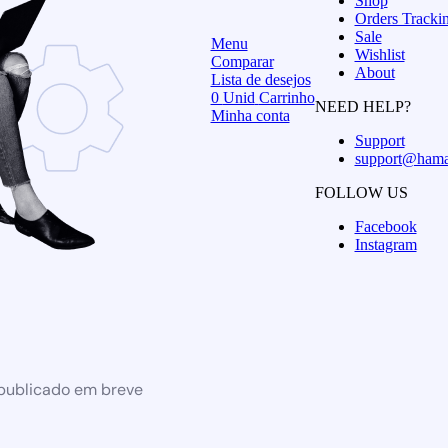
Shop
Orders Tracki
Sale
Menu
Wishlist
Comparar
About
Lista de desejos
0
Unid
Carrinho
NEED HELP?
Minha conta
Support
support@hama
FOLLOW US
Facebook
Instagram
 publicado em breve